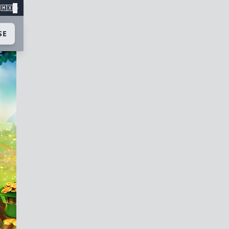
🌐
🇲🇽
SE