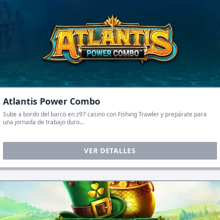
Atlantis Power Combo
Sube a bordo del barco en z97 casino con Fishing Trawler y prepárate para
una jornada de trabajo duro...
VER DETALLES