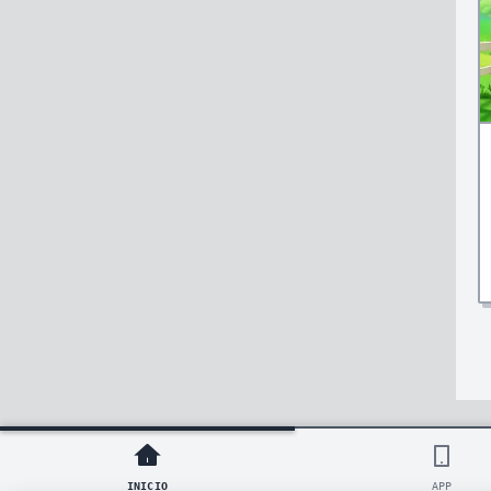
INICIO
APP