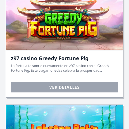
z97 casino Greedy Fortune Pig
La fortuna te sonríe nuevamente en z97 casino con el Greedy
Fortune Pig. Este tragamonedas celebra la prosperidad...
VER DETALLES