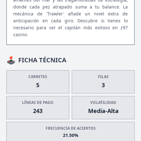
donde cada pez atrapado suma a tu balance. La
mecánica de 'Trawler' añade un nivel extra de
anticipación en cada giro. Descubre si tienes lo
necesario para ser el capitán más exitoso en z97
casino.
🕹️
FICHA TÉCNICA
CARRETES
FILAS
5
3
LÍNEAS DE PAGO
VOLATILIDAD
243
Media-Alta
FRECUENCIA DE ACIERTOS
21.50%